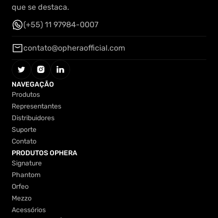
que se destaca.
(+55) 11 97984-0007
(+55) 11 97984-0007
contato@opheraofficial.com
contato@opheraofficial.com
NAVEGAÇÃO
Produtos
Produtos
Representantes
Representantes
Distribuidores
Distribuidores
Suporte
Suporte
Contato
Contato
PRODUTOS OPHERA
Signature
Signature
Phantom
Phantom
Orfeo
Orfeo
Mezzo
Mezzo
Acessórios