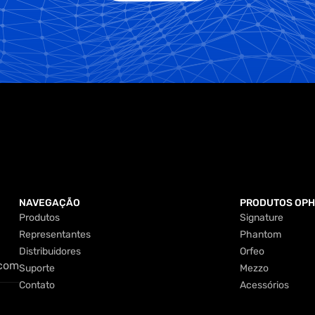
NAVEGAÇÃO
PRODUTOS OP
Produtos
Signature
Produtos
Signature
Representantes
Phantom
Representantes
Phantom
Distribuidores
Orfeo
.com
Distribuidores
Orfeo
Suporte
Mezzo
Suporte
Mezzo
Contato
Acessórios
.com
Contato
Acessórios