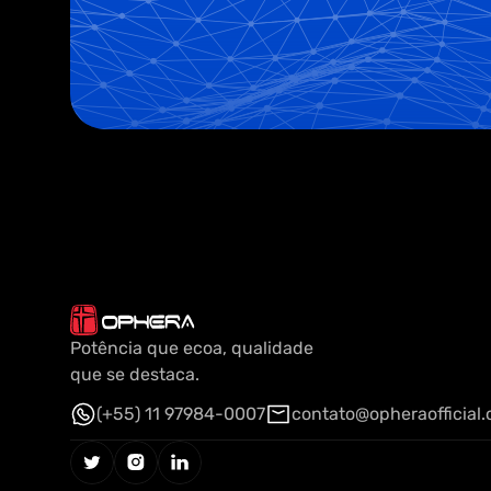
Potência que ecoa, qualidade
que se destaca.
(+55) 11 97984-0007
contato@opheraofficial
(+55) 11 97984-0007
contato@opheraofficial