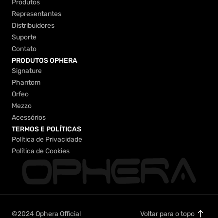
Produtos
Produtos
Representantes
Representantes
Distribuidores
Distribuidores
Suporte
Suporte
Contato
Contato
PRODUTOS OPHERA
Signature
Signature
Phantom
Phantom
Orfeo
Orfeo
Mezzo
Mezzo
Acessórios
Acessórios
TERMOS E POLÍTICAS
Política de Privacidade
Política de Privacidade
Política de Cookies
Política de Cookies
©2024 Ophera Official
Voltar para o topo