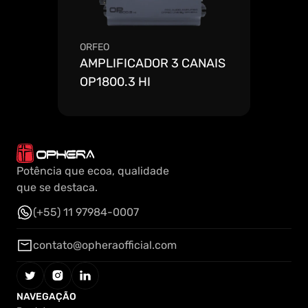
ORFEO
AMPLIFICADOR 3 CANAIS 
OP1800.3 HI
Ver mais detalhes
Potência que ecoa, qualidade
que se destaca.
(+55) 11 97984-0007
(+55) 11 97984-0007
contato@opheraofficial.com
contato@opheraofficial.com
NAVEGAÇÃO